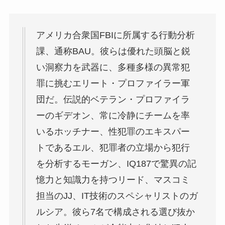
アメリカ合衆国FBIに所属する⾏動分析
課、通称BAU。彼らは優れた頭脳と鋭
い洞察⼒を武器に、多種多様の異常犯
罪に挑むエリート・プロファイラー軍
団だ。伝説的ベテラン・プロファイラ
ーのギデオン、常に冷静にチームを率
いるホッチナー、性犯罪のエキスパー
トであるエル、犯罪者の⽴場から犯⾏
を分析するモーガン、IQ187で驚異の記
憶⼒と知識⼒を持つリード、マスコミ
担当のJJ、IT技術のスペシャリストのガ
ルシア。彼ら7名で構成される選び抜か