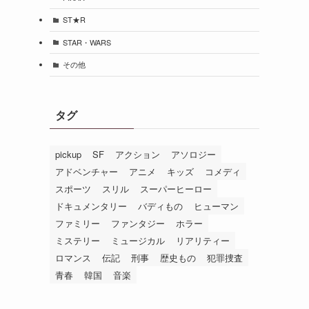
ST★R
STAR・WARS
その他
タグ
pickup
SF
アクション
アソロジー
アドベンチャー
アニメ
キッズ
コメディ
スポーツ
スリル
スーパーヒーロー
ドキュメンタリー
バディもの
ヒューマン
ファミリー
ファンタジー
ホラー
ミステリー
ミュージカル
リアリティー
ロマンス
伝記
刑事
歴史もの
犯罪捜査
青春
韓国
音楽