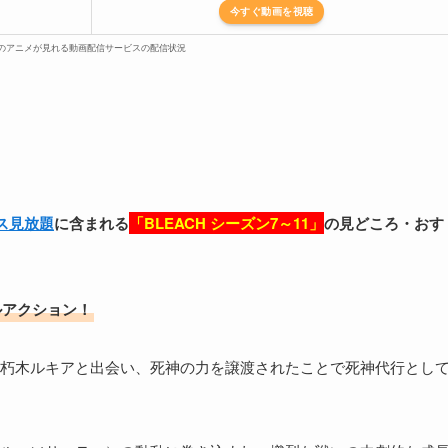
今すぐ動画を視聴
）のアニメが見れる動画配信サービスの配信状況
ス見放題
に含まれる
「BLEACH シーズン7～11」
の見どころ
・おす
ルアクション！
朽木ルキアと出会い、死神の力を譲渡されたことで死神代行とし