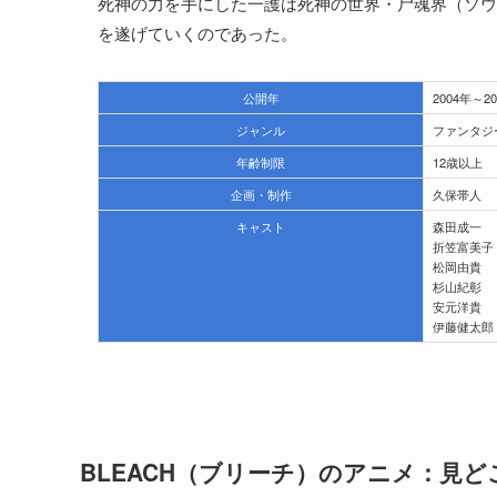
死神の力を手にした一護は死神の世界・尸魂界（ソウ
を遂げていくのであった。
公開年
2004年～20
ジャンル
ファンタジ
年齢制限
12歳以上
企画・制作
久保帯人
キャスト
森田成一
折笠富美子
松岡由貴
杉山紀彰
安元洋貴
伊藤健太郎
BLEACH（ブリーチ）のアニメ：見ど