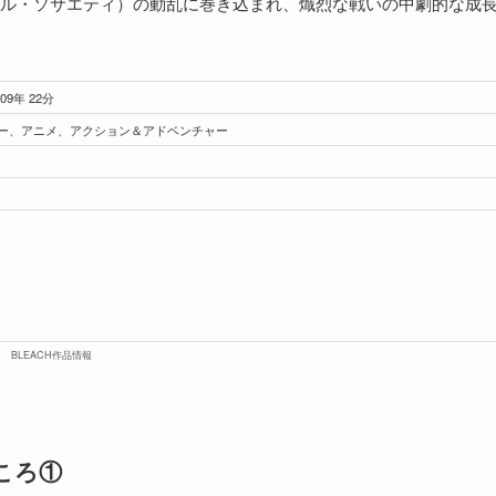
ル・ソサエティ）の動乱に巻き込まれ、熾烈な戦いの中劇的な成
09年 22分
ー、アニメ、アクション＆アドベンチャー
BLEACH作品情報
ころ①